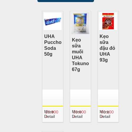
UHA
Kẹo
Kẹo
Puccho
sữa
sữa
Soda
đậu đỏ
muối
50g
UHA
UHA
93g
Tokuno
67g
More
More
More
26,800
39,000
60,100
Detail
Detail
Detail
₫
₫
₫