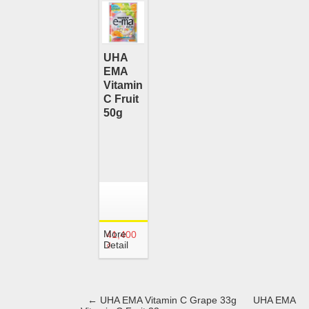
UHA
EMA
Vitamin
C Fruit
50g
More
41,400
Detail
₫
←
UHA EMA Vitamin C Grape 33g
UHA EMA