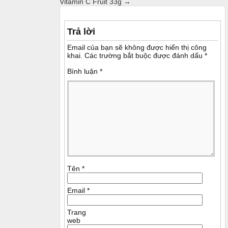
Vitamin C Fruit 33g
→
Trả lời
Email của bạn sẽ không được hiển thị công
khai.
Các trường bắt buộc được đánh dấu
*
Bình luận
*
Tên
*
Email
*
Trang
web