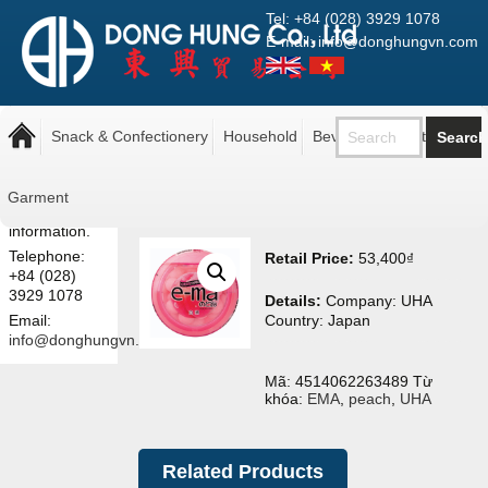
Tel: +84 (028) 3929 1078
E-mail: info@donghungvn.com
Note: The
UHA EMA Vitamin C Peach
prices shown
Snack & Confectionery
Household
Beverage
Pantry
33g
here are retail
prices.
Contact us
Garment
for more
information.
Telephone:
Retail Price:
53,400
₫
+84 (028)
3929 1078
Details:
Company: UHA
Email:
Country: Japan
info@donghungvn.com
Mã:
4514062263489
Từ
khóa:
EMA
,
peach
,
UHA
Related Products