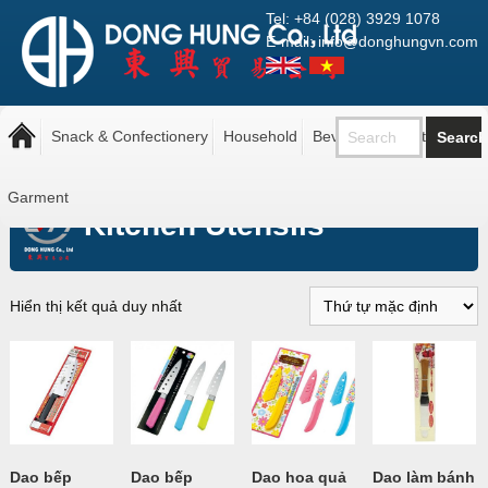
Tel: +84 (028) 3929 1078
E-mail: info@donghungvn.com
Snack & Confectionery
Household
Beverage
Pantry
Trang chủ
»
Household
»
Kitchen
»
Kitchen Utensils
Garment
Kitchen Utensils
Hiển thị kết quả duy nhất
Dao bếp
Dao bếp
Dao hoa quả
Dao làm bánh