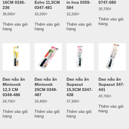
16CM 0336-
Echo 11,5CM
in hoa 0359-
0747-080
236
0347-481
584
30,700
₫
36,000
₫
33,200
₫
32,200
₫
Thêm vào giỏ
hàng
Thêm vào giỏ
Thêm vào giỏ
Thêm vào giỏ
hàng
hàng
hàng
Dao nấu ăn
Dao nấu ăn
Dao nấu ăn
Dao nấu ăn
Minicook
Minicook
Supacut
Supacut 347-
12,3 CM
25CM 0349-
15,5CM 0347-
441
0349-486
487
438
45,700
₫
28,700
₫
33,400
₫
37,300
₫
Thêm vào giỏ
hàng
Thêm vào giỏ
Thêm vào giỏ
Thêm vào giỏ
hàng
hàng
hàng