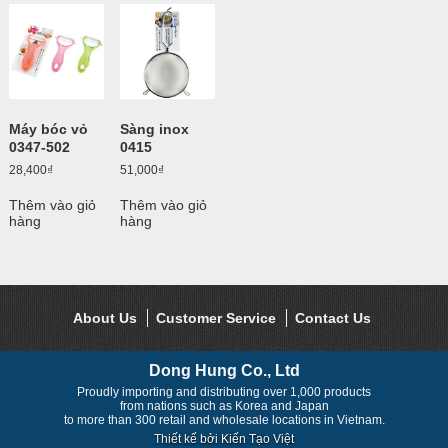
Máy bóc vỏ
Sàng inox
0347-502
0415
28,400
₫
51,000
₫
Thêm vào giỏ
Thêm vào giỏ
hàng
hàng
About Us
Customer Service
Contact Us
Dong Hung Co., Ltd
Proudly importing and distributing over 1,000 products
from nations such as Korea and Japan
to more than 300 retail and wholesale locations in Vietnam.
Thiết kế bởi
Kiến Tạo Việt