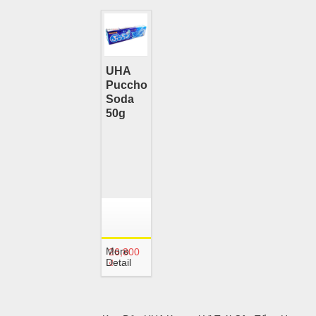
UHA
Puccho
Soda
50g
More
26,800
Detail
₫