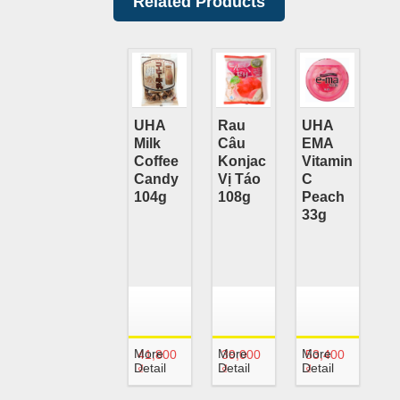
Related Products
UHA
Rau
UHA
Milk
Câu
EMA
Coffee
Konjac
Vitamin
Candy
Vị Táo
C
104g
108g
Peach
33g
More
More
More
41,800
39,000
53,400
Detail
Detail
Detail
₫
₫
₫