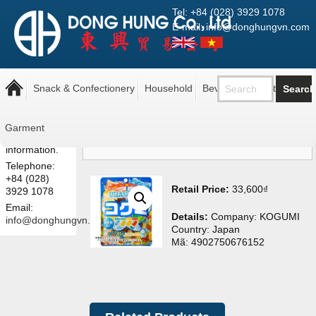
Tel: +84 (028) 3929 1078
E-mail: info@donghungvn.com
Note: The
Kẹo Dẻo UHA Kogumi Vị
prices shown
Snack & Confectionery
Household
Beverage
Pantry
Nước Giải Khát Tổng Hợp
here are retail
prices.
85g
Contact us
Garment
for more
information.
Telephone:
+84 (028)
Retail Price:
33,600
₫
3929 1078
Email:
Details:
Company: KOGUMI
info@donghungvn.com
Country: Japan
Mã: 4902750676152