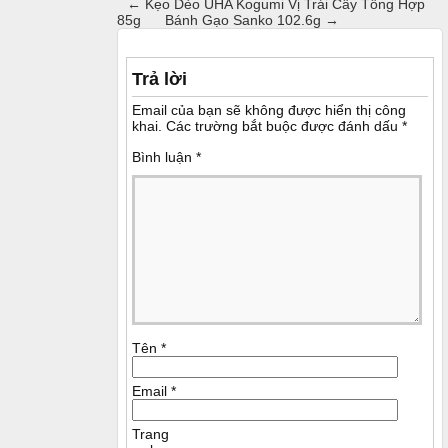
←
Kẹo Dẻo UHA Kogumi Vị Trái Cây Tổng Hợp
85g
Bánh Gạo Sanko 102.6g
→
Trả lời
Email của bạn sẽ không được hiển thị công
khai.
Các trường bắt buộc được đánh dấu
*
Bình luận
*
Tên
*
Email
*
Trang