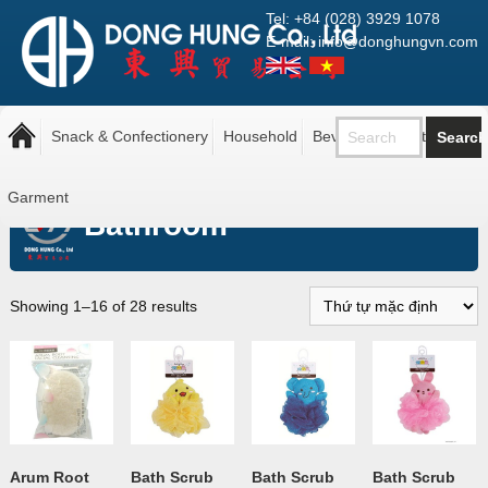
Tel: +84 (028) 3929 1078
E-mail: info@donghungvn.com
Snack & Confectionery
Household
Beverage
Pantry
Trang chủ
»
Household
»
Bathroom
Garment
Bathroom
Showing 1–16 of 28 results
Arum Root
Bath Scrub
Bath Scrub
Bath Scrub