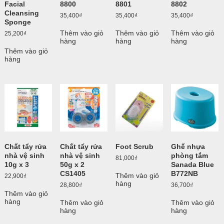
Facial
8800
8801
8802
Cleansing
35,400
₫
35,400
₫
35,400
₫
Sponge
Thêm vào giỏ
Thêm vào giỏ
Thêm vào giỏ
25,200
₫
hàng
hàng
hàng
Thêm vào giỏ
hàng
Chất tẩy rửa
Chất tẩy rửa
Foot Scrub
Ghế nhựa
nhà vệ sinh
nhà vệ sinh
phòng tắm
81,000
₫
10g x 3
50g x 2
Sanada Blue
CS1405
B772NB
Thêm vào giỏ
22,900
₫
hàng
28,800
₫
36,700
₫
Thêm vào giỏ
hàng
Thêm vào giỏ
Thêm vào giỏ
hàng
hàng