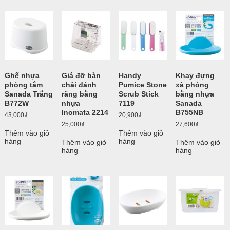
Ghế nhựa
Giá đỡ bàn
Handy
Khay đựng
phòng tắm
chải đánh
Pumice Stone
xà phòng
Sanada Trắng
răng bằng
Scrub Stick
bằng nhựa
B772W
nhựa
7119
Sanada
Inomata 2214
B755NB
43,000
₫
20,900
₫
25,000
₫
27,600
₫
Thêm vào giỏ
Thêm vào giỏ
hàng
hàng
Thêm vào giỏ
Thêm vào giỏ
hàng
hàng