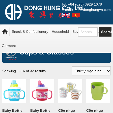
Tel: +84 (028) 3929 1078
E-mail: info@donghungvn.com
Snack & Confectionery
Household
Beverage
Pantry
Trang chủ
»
Household
»
Kitchen
»
Cups & Glasses
Garment
Cups & Glasses
Showing 1–16 of 32 results
Baby Bottle
Baby Bottle
Cốc nhựa
Cốc nhựa