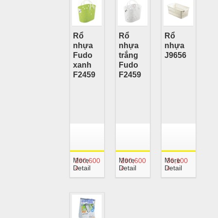
Rổ
Rổ
Rổ
nhựa
nhựa
nhựa
Fudo
trắng
J9656
xanh
Fudo
F2459
F2459
More
More
More
290,600
290,600
36,100
Detail
Detail
Detail
₫
₫
₫