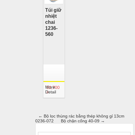
Túi giữ
nhiệt
chai
1236-
560
More
33,700
Detail
₫
←
Bộ lọc thùng rác bằng thép không gỉ 13cm
0236-072
Bộ chặn cống 40-09
→