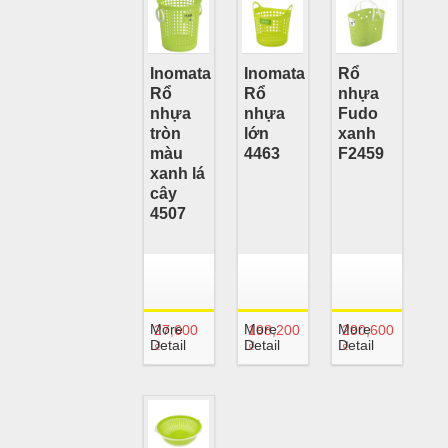
Inomata
Inomata
Rổ
Rổ
Rổ
nhựa
nhựa
nhựa
Fudo
tròn
lớn
xanh
màu
4463
F2459
xanh lá
cây
4507
More
More
More
27,600
198,200
290,600
Detail
Detail
Detail
₫
₫
₫