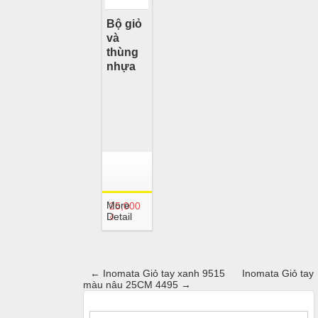
Bộ giỏ
và
thùng
nhựa
More
25,000
Detail
₫
←
Inomata Giỏ tay xanh 9515
Inomata Giỏ tay
màu nâu 25CM 4495
→