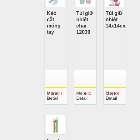
Kéo
Túi giữ
Túi giữ
cắt
nhiệt
nhiệt
móng
chai
14x14cm
tay
12039
More
More
More
26,900
27,500
39,100
Detail
Detail
Detail
₫
₫
₫