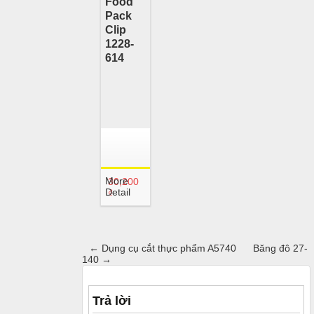
Food
Pack
Clip
1228-
614
More
30,200
Detail
₫
←
Dụng cụ cắt thực phẩm A5740
Băng đô 27-
140
→
Trả lời