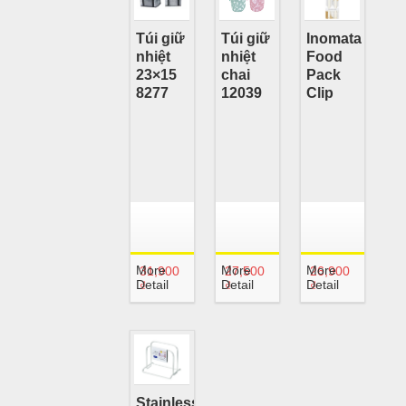
Túi giữ
Túi giữ
Inomata
nhiệt
nhiệt
Food
23×15
chai
Pack
8277
12039
Clip
More
More
More
31,900
27,500
26,900
Detail
Detail
Detail
₫
₫
₫
Stainless