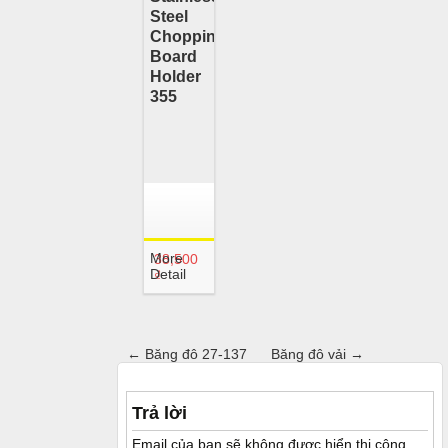
Steel
Chopping
Board
Holder
355
More
38,500
Detail
₫
←
Băng đô 27-137
Băng đô vải
→
Trả lời
Email của bạn sẽ không được hiển thị công