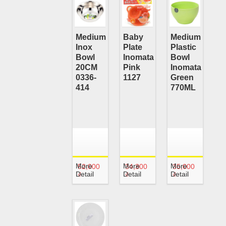
Medium
Baby
Medium
Inox
Plate
Plastic
Bowl
Inomata
Bowl
20CM
Pink
Inomata
0336-
1127
Green
414
770ML
More
More
More
52,000
34,300
35,000
Detail
Detail
Detail
₫
₫
₫