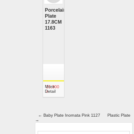
Porcelain
Plate
17.8CM
1163
More
25,300
Detail
₫
←
Baby Plate Inomata Pink 1127
Plastic Plate
→