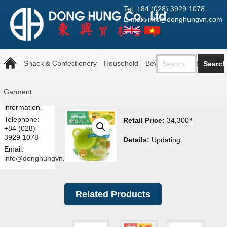
Tel: +84 (028) 3929 1078
E-mail: info@donghungvn.com
Note: The
Baby Plate Inomata Green
prices shown
Snack & Confectionery
Household
Beverage
Pantry
1127
here are retail
prices.
Contact us
Garment
for more
information.
Telephone:
Retail Price:
34,300
₫
+84 (028)
3929 1078
Details:
Updating
Email:
info@donghungvn.com
Related Products