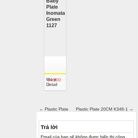
Baby
Plate
Inomata
Green
1127
More
34,300
Detail
₫
←
Plastic Plate
Plastic Plate 20CM K348-1
→
Trả lời
Email của bạn sẽ không được hiển thị công