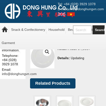
Tel: +84 (028) 3929 1078
E-mail: info@donghungvn.com
Note: The
Plastic Plate 18CM
prices shown
Snack & Confectionery
Household
Beverage
Pantry
here are retail
prices.
Contact us
Garment
for more
Retail Price:
34,600
₫
information.
Telephone:
Details:
Updating
+84 (028)
3929 1078
Email:
info@donghungvn.com
Related Products