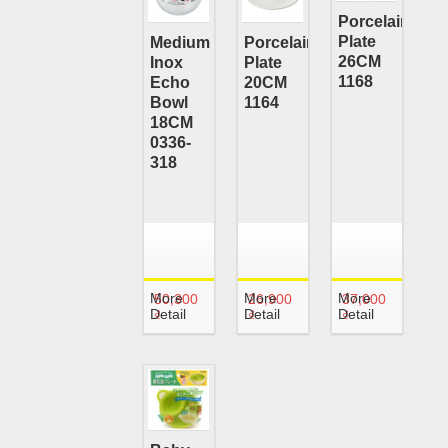
Porcelain
Plate
Medium
Porcelain
26CM
Inox
Plate
1168
Echo
20CM
Bowl
1164
18CM
0336-
318
More
More
More
50,300
26,900
37,000
Detail
Detail
Detail
₫
₫
₫