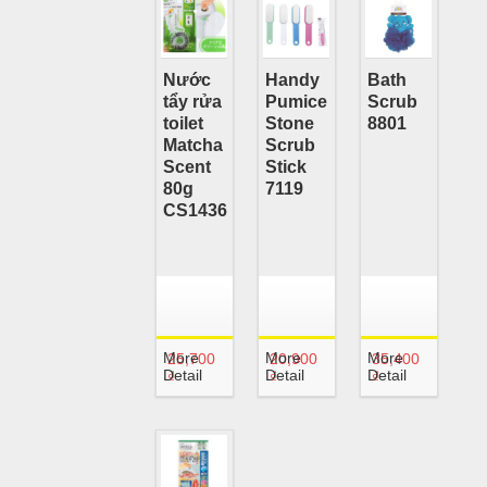
Nước
Handy
Bath
tẩy rửa
Pumice
Scrub
toilet
Stone
8801
Matcha
Scrub
Scent
Stick
80g
7119
CS1436
More
More
More
25,700
20,900
35,400
Detail
Detail
Detail
₫
₫
₫