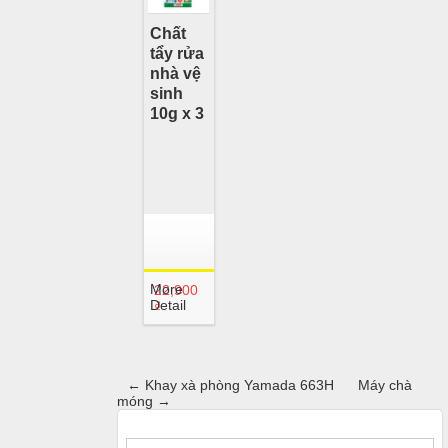
Chất
tẩy rửa
nhà vệ
sinh
10g x 3
More
22,900
Detail
₫
←
Khay xà phòng Yamada 663H
Máy chà
móng
→