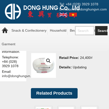
Tel: +84 (028) 3929 1078
E-mail: info@donghungvn.com
Note: The
Khay xà phòng Yamada
prices shown
Snack & Confectionery
Household
Beverage
Pantry
663T
here are retail
prices.
Contact us
Garment
for more
information.
Telephone:
Retail Price:
24,400
₫
+84 (028)
3929 1078
Details:
Updating
Email:
info@donghungvn.com
Related Products