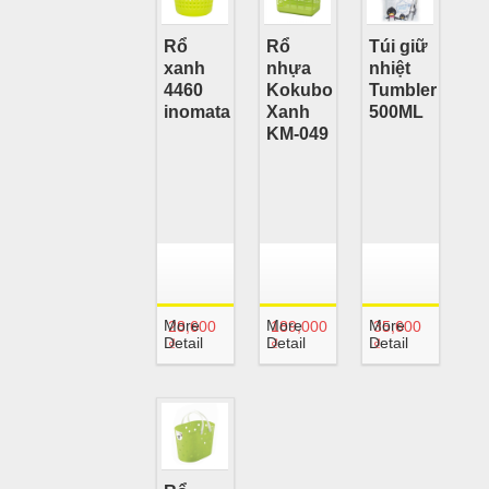
Rổ
Rổ
Túi giữ
xanh
nhựa
nhiệt
4460
Kokubo
Tumbler
inomata
Xanh
500ML
KM-049
More
More
More
28,600
189,000
35,600
Detail
Detail
Detail
₫
₫
₫