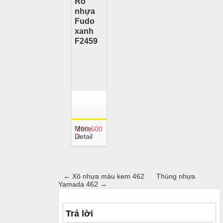
Rổ
nhựa
Fudo
xanh
F2459
More
290,600
Detail
₫
←
Xô nhựa màu kem 462
Thùng nhựa
Yamada 462
→
Trả lời