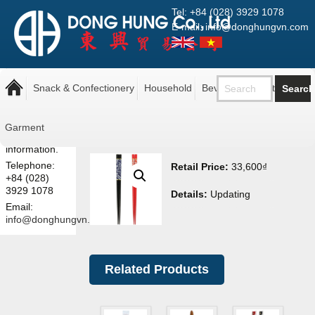
Tel: +84 (028) 3929 1078
E-mail: info@donghungvn.com
Note: The
Nakata Chopsticks 22,5CM
prices shown
Snack & Confectionery
Household
Beverage
Pantry
4587
here are retail
prices.
Contact us
Garment
for more
information.
Telephone:
Retail Price:
33,600
₫
+84 (028)
3929 1078
Details:
Updating
Email:
info@donghungvn.com
Related Products