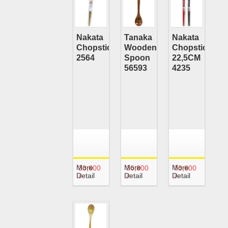
Nakata
Tanaka
Nakata
Chopsticks
Wooden
Chopsticks
2564
Spoon
22,5CM
56593
4235
More
More
More
33,600
36,800
33,600
Detail
Detail
Detail
₫
₫
₫