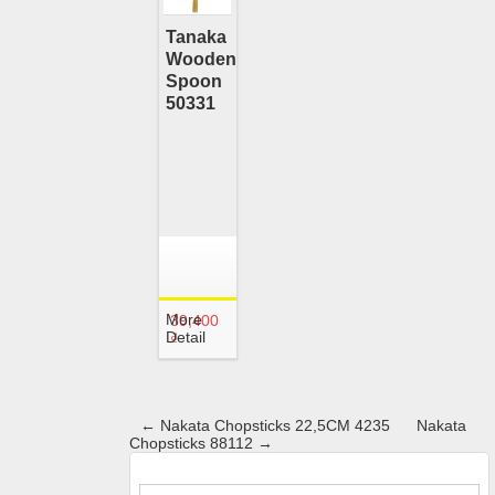
Tanaka
Wooden
Spoon
50331
More
39,400
Detail
₫
←
Nakata Chopsticks 22,5CM 4235
Nakata
Chopsticks 88112
→