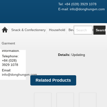
Tel: +84 (028) 3929 1078
E-mail: info@donghungvn.com
Note: The
Áo mưa vừa
prices shown
Snack & Confectionery
Household
Beverage
Pantry
here are retail
prices.
Contact us
Garment
Retail Price:
26,300
₫
for more
information.
Details:
Updating
Telephone:
+84 (028)
3929 1078
Email:
info@donghungvn.com
Related Products