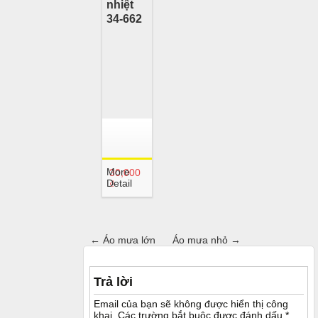
nhiệt
34-662
More
30,000
Detail
₫
←
Áo mưa lớn
Áo mưa nhỏ
→
Trả lời
Email của bạn sẽ không được hiển thị công
khai.
Các trường bắt buộc được đánh dấu
*