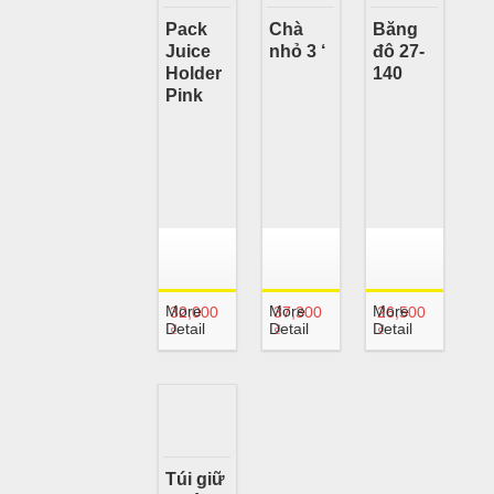
Pack
Chà
Băng
Juice
nhỏ 3 ‘
đô 27-
Holder
140
Pink
More
More
More
32,000
37,300
26,500
Detail
Detail
Detail
₫
₫
₫
Túi giữ