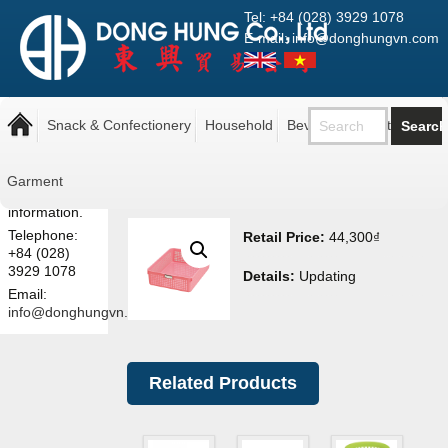
Tel: +84 (028) 3929 1078
E-mail: info@donghungvn.com
Note: The
Inomata Giỏ màu hồng
prices shown
Snack & Confectionery
Household
Beverage
Pantry
4586
here are retail
prices.
Contact us
Garment
for more
information.
Telephone:
Retail Price:
44,300
₫
+84 (028)
3929 1078
Details:
Updating
Email:
info@donghungvn.com
Related Products