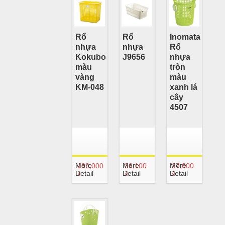
Rổ
Rổ
Inomata
nhựa
nhựa
Rổ
Kokubo
J9656
nhựa
màu
tròn
vàng
màu
KM-048
xanh lá
cây
4507
More
More
More
189,000
36,100
27,600
Detail
Detail
Detail
₫
₫
₫