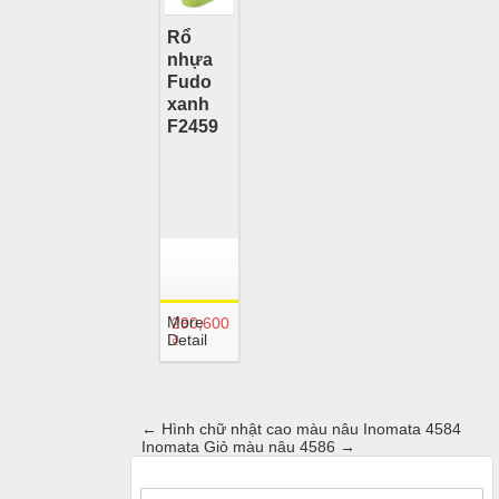
Rổ
nhựa
Fudo
xanh
F2459
More
290,600
Detail
₫
←
Hình chữ nhật cao màu nâu Inomata 4584
Inomata Giỏ màu nâu 4586
→