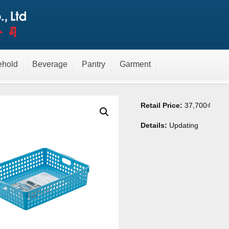
ỏ màu xanh Inomata 4570
ehold
Beverage
Pantry
Garment
Retail Price:
37,700
₫
Details:
Updating