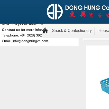
Note: The prices shown here are retail prices.
Khay gi
Contact us
for more information.
Snack & Confectionery
Hous
Telephone: +84 (028) 3929 1078
Email:
info@donghungvn.com