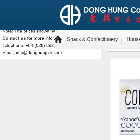
Note: The prices shown here are retail prices.
Kẹo sữa
Contact us
for more information.
Snack & Confectionery
Hous
Telephone: +84 (028) 3929 1078
Email:
info@donghungvn.com