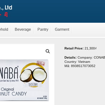
 dừa Conaba 240g
ehold
Beverage
Pantry
Garment
Retail Price:
21,300
₫
Details:
Company: CONA
Country: Vietnam
Mã: 8938517073052