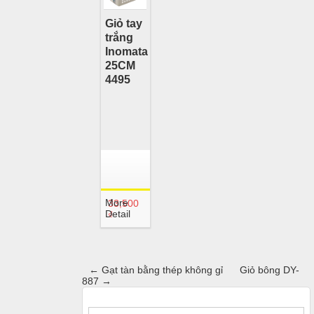
Giỏ tay
trắng
Inomata
25CM
4495
More
33,500
Detail
₫
←
Gạt tàn bằng thép không gỉ
Giỏ bông DY-
887
→