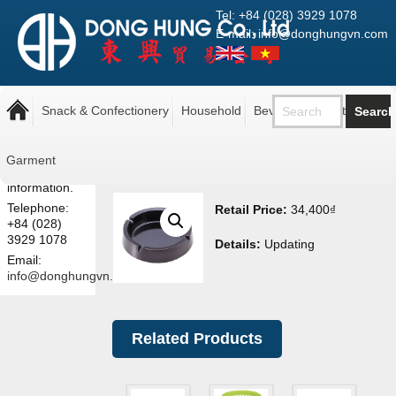
Tel: +84 (028) 3929 1078
E-mail: info@donghungvn.com
Note: The
Gạt tàn bằng thép không
prices shown
Snack & Confectionery
Household
Beverage
Pantry
gỉ màu đen
here are retail
prices.
Contact us
Garment
for more
information.
Telephone:
Retail Price:
34,400
₫
+84 (028)
3929 1078
Details:
Updating
Email:
info@donghungvn.com
Related Products