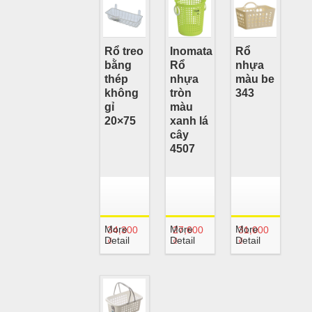
Rổ treo
Inomata
Rổ
bằng
Rổ
nhựa
thép
nhựa
màu be
không
tròn
343
gỉ
màu
20×75
xanh lá
cây
4507
More
More
More
34,300
27,600
31,000
Detail
Detail
Detail
₫
₫
₫