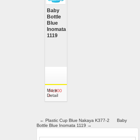
Baby
Bottle
Blue
Inomata
1119
More
34,300
Detail
₫
←
Plastic Cup Blue Nakaya K377-2
Baby
Bottle Blue Inomata 1119
→