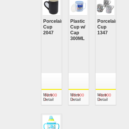
Porcelain
Plastic
Porcelain
Cup
Cup w/
Cup
2047
Cap
1347
300ML
More
More
More
32,500
26,900
41,800
Detail
Detail
Detail
₫
₫
₫