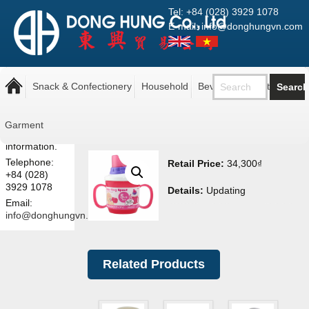
Tel: +84 (028) 3929 1078
E-mail: info@donghungvn.com
Note: The
Baby Bottle Pink Inomata
prices shown
Snack & Confectionery
Household
Beverage
Pantry
1119
here are retail
prices.
Contact us
Garment
for more
information.
Telephone:
Retail Price:
34,300
₫
+84 (028)
3929 1078
Details:
Updating
Email:
info@donghungvn.com
Related Products